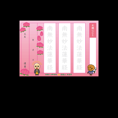
住職が不在または法務の際は「直筆の書置き」にて対応したします。
事前にお電話いただければ「直書き」対応の日時をお伝えします。
御首題をご希望の際は「ミニ写経」をご奉納いただきます。
初詣（1月1日～15日）、春詣（3月31日～4月14日）、夏詣（6月30日～7月14
日）、秋詣（9月30日～10月13日）は限定の御首題を頒布します。