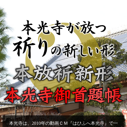
本光寺は、2010年の動画ＣＭ『はひふへ本光寺』で一