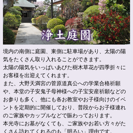
境内の南側に庭園、東側に駐車場があり、太陽の陽
気をたくさん取り入れることができます。
太陽の陽気をいっぱいあびた樹木草花が四季折々に
お客様を出迎えてくれます。
また、大野天満宮の菅原道真公への学業合格祈願
や、本堂の子安鬼子母神様への子宝安産祈願などの
お参りも多く、他にも各お教室やお子様向けのイベ
ントを定期的に開催しており、普段からお子様連れ
のご家族やカップルなどで賑わっております。
本光寺にお墓がなくても、ご家族やお若い方々がた
くさん訪れてくれるのも「明るい」理由です。